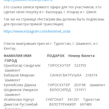
это ссылка записи прямого эфира для тех участников, кто
сделал свою покупку в г. Кызлорда, г. Атырау и г. Шиелі.
Так же на странице Инстаграм (вы должны быть подписаны
для просмотра прямой трансляции)
https://www.instagram.com/keremet_orda
Список выигравших приз из г. Туркестан, г. Шымкент, и г.
Кентау.
ФАМИЛИЯ ИМЯ
ПОДАРОК Номер билета
ГОРОД
Орынбасар Сандугали ГИРОСКУТЕР 523755
Шымкент
Бабашов Меирхан САНКИ ВАТРУШКА 218374
Шымкент
Кунпейсова Дариха ГИРОСКУТЕР 203198 Шымкент
Шодманов Умиджон ВЕЛОСИПЕД 131911
Шымкент
Исабекова Нургул СНЕГОКАТ 341291 Туркестан
Диметов Рустембай ВЕЛОТРЕНАЖЕР 697489