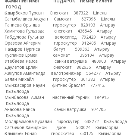
ФАМИЛИЯ ИМЯ
ПОДАРОК Номер билета
ГОРОД
Қыдырбеков Тұрсын Снегокат 387322 Шиелы
Сатыбалдиев Аққуан Самокат 627396 Шиелы
Таниева Орынша гироскутер 828193 Атырау
Хамитова Гульзада снегокат 436545 Атырау
Габдулова Гульназ велосипед 792429 Атырау
Оразова Айгерим гироскутер 912405 Атырау
Насыров Нургиса батут 509363 Атырау
Куспанов Ермек самокат 395104 Атырау
Утебаева Раиса санки ватрушка 480903 Атырау
Даулетов Ерлан снегокат 862636 Атырау
Жакупов Амангелди велотренажер 564277 Атырау
Балан Михайл гироскутер 301382 Атырау
Мынжасаров Рауан фитнес браслет 777412
Кызылорда
Мынбасова Аиман настенный турник 194915
Кызылорда
Анасова Раиса санки ватрушка 974705
Кызылорда
Молдраимова Куралай гироскутер 638272 Кызылорда
Сатбеков Хамиджон дрон 500024 Кызылорда
Қылышбек Ернар гироскутер 750175 Кызылорда