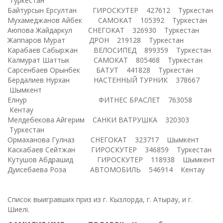
Туркестан
Байтурсын Ерсултан ГИРОСКУТЕР 427612 Туркестан
Мухамеджанов Айбек САМОКАТ 105392 Туркестан
Аюпова Жайдаркул СНЕГОКАТ 326930 Туркестан
Жаппаров Мурат ДРОН 219128 Туркестан
Карабаев Сабыржан ВЕЛОСИПЕД 899359 Туркестан
Калмурат Шаттык САМОКАТ 805468 Туркестан
Сарсенбаев Орынбек БАТУТ 441828 Туркестан
Бердалиев Нурхан НАСТЕННЫЙ ТУРНИК 378667
Шымкент
Елнур ФИТНЕС БРАСЛЕТ 763058
Кентау
Мелдебекова Айгерим САНКИ ВАТРУШКА 320303
Туркестан
Ормаханова Гулназ СНЕГОКАТ 323717 Шымкент
Каскабаев Сейтжан ГИРОСКУТЕР 346859 Туркестан
Кутушов Абдрашид ГИРОСКУТЕР 118938 Шымкент
Дуисебаева Роза АВТОМОБИЛЬ 546914 Кентау
Список выигравших приз из г. Кызлорда, г. Атырау, и г.
Шиелі.