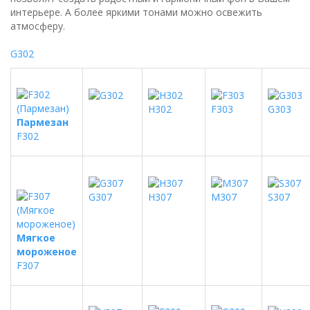
интерьере. А более яркими тонами можно освежить
атмосферу.
G302
H302
F303
G303
Пармезан
F302
G307
H307
M307
S307
Мягкое
мороженое
F307