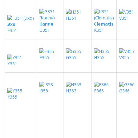
H351
V351
Капля
Clematis
Эхо
G351
K351
F351
F355
G355
H355
V355
Y351
J358
H363
F366
G366
Y355