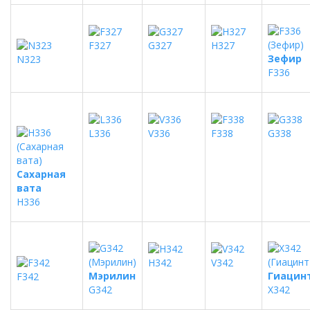
F327
G327
H327
Зефир
N323
F336
L336
V336
F338
G338
Сахарная
вата
H336
H342
V342
Мэрилин
Гиацин
F342
G342
X342