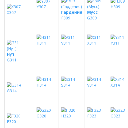
Y307
H309
Гардения
Мусс
X307
F309
G309
H311
V311
X311
Y311
Нут
G311
H314
S314
V314
X314
G314
G320
H320
F323
G323
F320